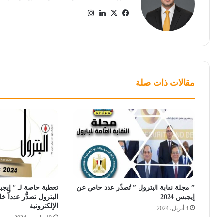
‫X
فيسبوك
لينكدإن
انستقرام
مقالات ذات صلة
” مجلة نقابة البترول ” تُصدِّر عدد خاص عن
إيجبس 2024
البترول تصدُّر عدداً خ
الإلكترونية
8 أبريل، 2024