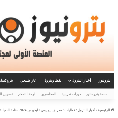
بترونيوز
أخبار البترول
نفط وبترول
غاز طبيعي
بتروكيما
منصة بترومنتور
دورات تدريبية
المحاضرين
لوحة التحكم
تسجيل ال
الرئيسية
/
أخبار البترول
/
فعاليات
/
معرض إيجيبس
/
ايجيبس 2024
/
قلعة الصيانة ا