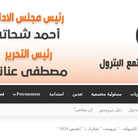
ويات
مسئولية مجتمعية
تعدين
استدامة
Petromentor
فعا
دخول
دليل بترومنتور
كن محاضراً
لبترولية .. ” بترومنت ” تشارك بـ ” إيجبس 2024 “