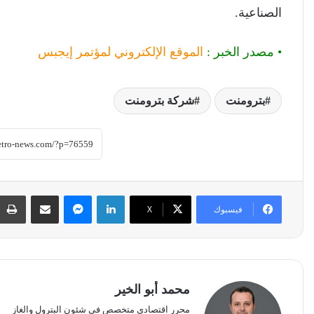
الصناعية.
• مصدر الخبر :
الموقع الإلكتروني لمؤتمر إيجبس
بترومنت
شركة بترومنت
لينكدإن
ماسنجر
مشاركة عبر البريد
فيسبوك
‫X
محمد أبو الخير
محرر اقتصادي متخصص في شئون البترول والغاز