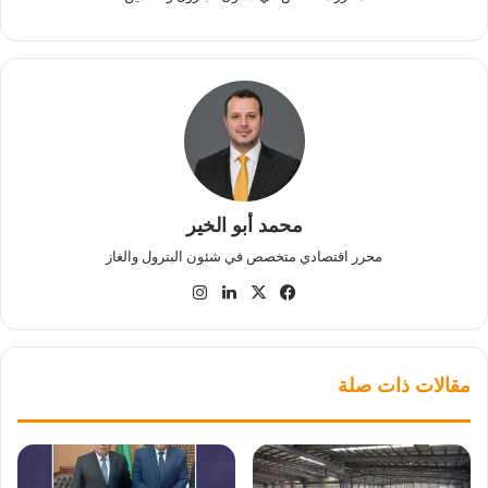
محمد أبو الخير
محرر اقتصادي متخصص في شئون البترول والغاز
‫X
فيسبوك
لينكدإن
انستقرام
مقالات ذات صلة