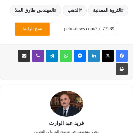
الثروة المعدنية
الذهب
المهندس طارق الملا
نسخ الرابط
لينكدإن
ماسنجر
واتساب
تيلقرام
ڤايبر
مشاركة عبر البريد
طباعة
فريد عبد الوارث
محرر متخصص في شئون البترول والتعدين