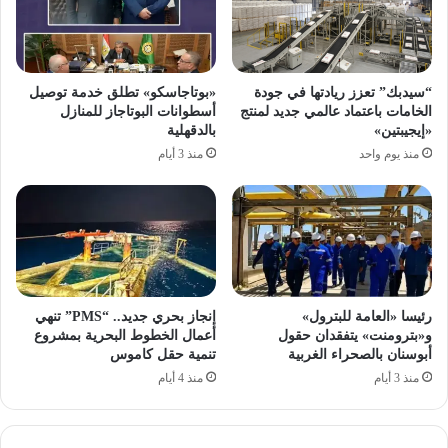
“سيدبك” تعزز ريادتها في جودة
«بوتاجاسكو» تطلق خدمة توصيل
الخامات باعتماد عالمي جديد لمنتج
أسطوانات البوتاجاز للمنازل
«إيجيبتين»
بالدقهلية
منذ يوم واحد
منذ 3 أيام
رئيسا «العامة للبترول»
إنجاز بحري جديد.. “PMS” تنهي
و«بترومنت» يتفقدان حقول
أعمال الخطوط البحرية بمشروع
أبوسنان بالصحراء الغربية
تنمية حقل كاموس
منذ 3 أيام
منذ 4 أيام