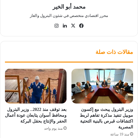
محمد أبو الخير
محرر اقتصادي متخصص في شئون البترول والغاز
‫X
فيسبوك
لينكدإن
انستقرام
مقالات ذات صلة
وزير البترول يبحث مع إكسون
بعد توقف منذ 2022.. وزير البترول
موبيل تنفيذ مذكرة تفاهم لربط
ومحافظ أسوان يتابعان عودة أعمال
اكتشافات قبرص بالبنية التحتية
الحفر والإنتاج بحقل البركة
المصرية
منذ يوم واحد
منذ 19 ساعة