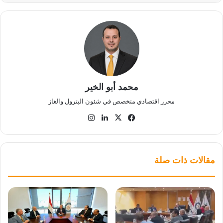
محمد أبو الخير
محرر اقتصادي متخصص في شئون البترول والغاز
‫X
فيسبوك
لينكدإن
انستقرام
مقالات ذات صلة