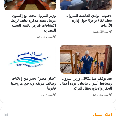
«جنوب الوادي القابضة للبترول»
وزير البترول يبحث مع إكسون
تنظم لقاءً توعويًا حول إدارة
موبيل تنفيذ مذكرة تفاهم لربط
الأزمات
اكتشافات قبرص بالبنية التحتية
المصرية
منذ 26 دقيقة
منذ يوم واحد
بعد توقف منذ 2022.. وزير البترول
“صان مصر” تحذر من إعلانات
ومحافظ أسوان يتابعان عودة أعمال
وظائف مزيفة وتلاحق مروجيها
الحفر والإنتاج بحقل البركة
قانونياً
منذ يوم واحد
منذ 4 أيام
اعلان ممول