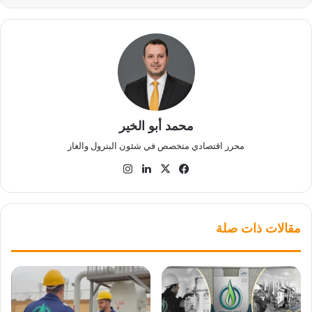
محمد أبو الخير
محرر اقتصادي متخصص في شئون البترول والغاز
‫X
فيسبوك
لينكدإن
انستقرام
مقالات ذات صلة