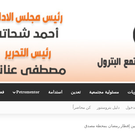
ويات
مسئولية مجتمعية
تعدين
استدامة
Petromentor
فعا
دخول
دليل بترومنتور
كن محاضراً
لين إفطار رمضان بمحطة مصدق