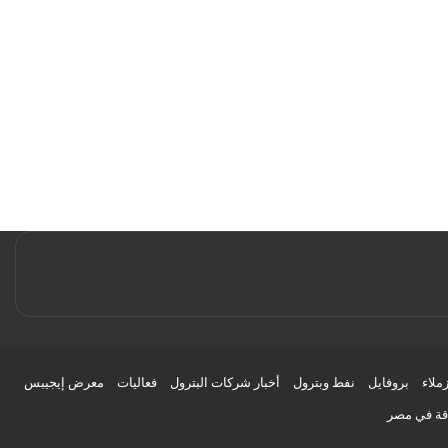
زملاء
بروفايل
نفط وبترول
أخبار شركات البترول
فعاليات
معرض إيجيبس
اقة في مصر