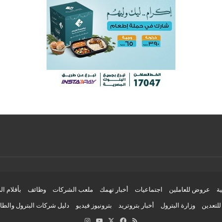
ية
عروض للعاملين
اجتماعيات
أخبار تهمك
ملعب الشركات
وظائف
بأقلام ال
لتعدين
وزارة البترول
أخبار بتروتريد
بترونيوز فيديو
دليل شركات البترول والط
ملخص
‫X
فيسبوك
‫YouTube
انستقرام