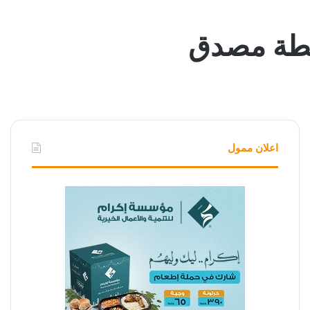
حطة مصدق
اعلان ممول