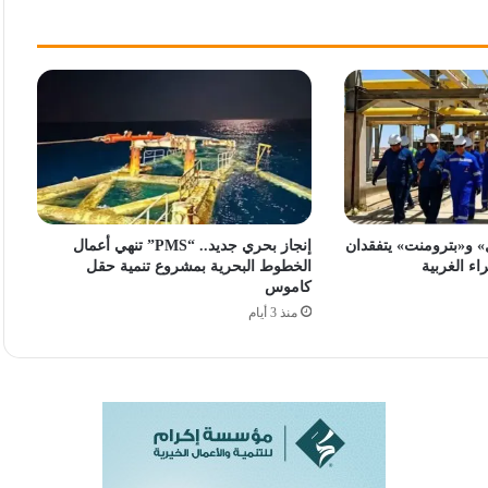
ل» و«بترومنت» يتفقدان
إنجاز بحري جديد.. “PMS” تنهي أعمال
ء الغربية
الخطوط البحرية بمشروع تنمية حقل
كاموس
منذ 3 أيام