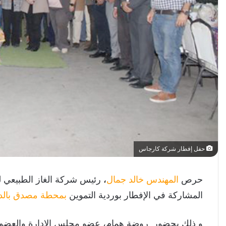
حفل إفطار شركة كارجاس
حرص
المهندس خالد جمال
،
رئيس شركة الغاز الطبيعي ل
المشاركة في الإفطار بوردية التموين
بمحطة مصدق بالد
و ذلك بحضور روضة همام، عضو مجلس الإدارة والعضو 