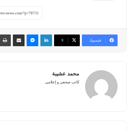
لينكدإن
ماسنجر
مشاركة عبر البريد
فيسبوك
‫X
محمد عشيبة
كاتب صحفى و إعلامى