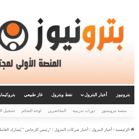
بترونيوز
أخبار البترول
نفط وبترول
غاز طبيعي
بتروكيما
منصة بترومنتور
دورات تدريبية
المحاضرين
لوحة التحكم
تسجيل ال
الرئيسية
/
أخبار البترول
/
أخبار شركات البترول
/
“رئيس كارجاس ” يُشارك العام