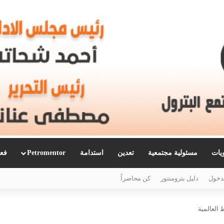
ويات
مسئولية مجتمعية
تعدين
استدامة
Petromentor
فعا
دخول
دليل بترومنتور
كن محاضراً
 العالمية