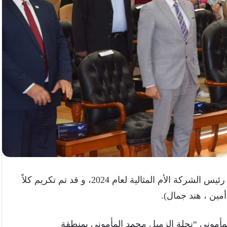
برئاسة المحاسب محمد فرحات رئيس الشركة الأم المثالية لعام 2024، و قد تم تكريم كلاً
مين ، هند جمال).
لمأموني “نجلة الزميل محمد المأموني بمنطقة