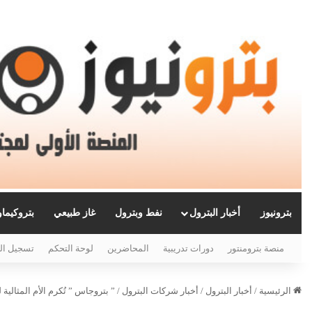
بترونيوز
أخبار البترول
نفط وبترول
غاز طبيعي
بتروكيما
منصة بترومنتور
دورات تدريبية
المحاضرين
لوحة التحكم
تسجيل ال
الرئيسية
/
أخبار البترول
/
أخبار شركات البترول
/
” بتروجاس ” تُكرم الأم المثالية لعام