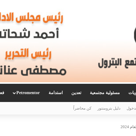
ويات
مسئولية مجتمعية
تعدين
استدامة
Petromentor
فعا
دخول
دليل بترومنتور
كن محاضراً
 2024