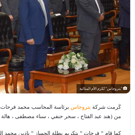
"بتروجاس" تُكرم الأم المثالية
كَرمت شركة
بتروجاس
من (هند عبد الفتاح ، سحر حنفي ، سناء مصطفى ، هالة أ
كما قام ” فرحات ” بتكريم بطلة الجمباز ” نادين محمد ا