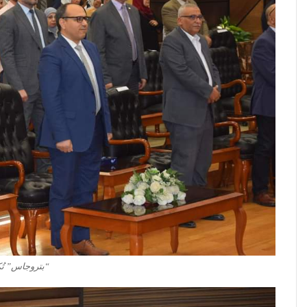
“بتروجاس” تُكر