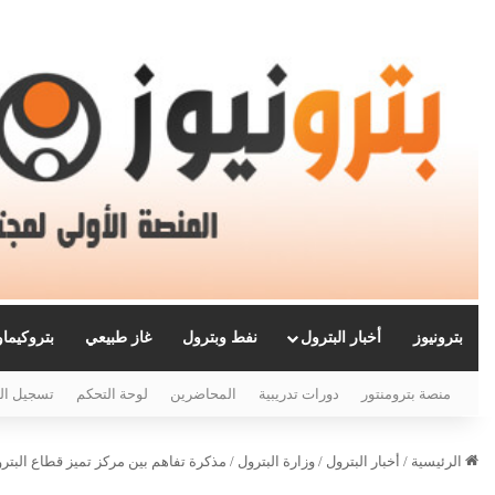
بترونيوز
أخبار البترول
نفط وبترول
غاز طبيعي
بتروكيما
منصة بترومنتور
دورات تدريبية
المحاضرين
لوحة التحكم
تسجيل ال
الرئيسية
/
أخبار البترول
/
وزارة البترول
/
مذكرة تفاهم بين مركز تميز قطاع البتر