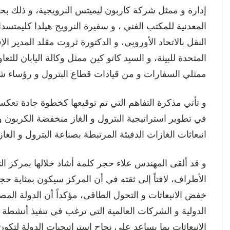
إدارة و ممثل شركة كاربون ليميتس النرويجية، و ذلك بح
المعدنية للمكتب الفني ، و سفيرة النرويج هيلدا كليمتسدا
النقل بالاتحاد الأوروبي، و الدكتورة ثروت مقلد المدير ا
المتحدة للبيئة، و السيد كاتو كين ممثل وكالة اليابان للتع
ممثلي السفارات و من قيادات قطاع البترول و رؤساء ش
و تأتي مذكرة التفاهم التي تم توقيعها كخطوة جادة تعكس
في تطوير استراتيجية البترول و الغاز منخفضة الكربون 
انبعاثات الغازات الدفيئة المرتبطة بصناعة البترول و الغ
و قد ألقى المهندس علاء حجر كلمة أشاد خلالها بمركز ال
الأطراف، لافتاً إلى ثقته في أن المركز سيكون بمثابة ح
خفض الانبعاثات و التحول الطاقى، مؤكداً أن الدولة ال
الدولية و الشركات العالمية التي ترغب في تنفيذ أنشط
الانبعاثات بما يساعد على نجاح استراتيجيات الدولة لتكون