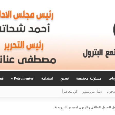
ويات
مسئولية مجتمعية
تعدين
استدامة
Petromentor
فعا
دخول
دليل بترومنتور
كن محاضراً
ول للتحول الطاقي وكاربون ليميتس النرويجية