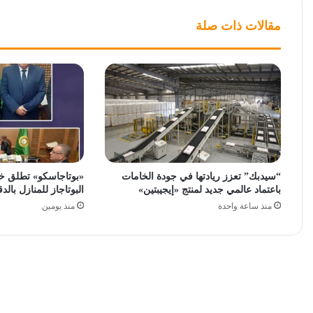
مقالات ذات صلة
“سيدبك” تعزز ريادتها في جودة الخامات
«بوتاجاسكو» تطلق خ
باعتماد عالمي جديد لمنتج «إيجيبتين»
البوتاجاز للمنازل بالدق
منذ ساعة واحدة
منذ يومين