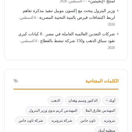
لمنتج «إيجيبتين»
7 أغسطس، 2026
وزير البترول يبحث مع إكسون موبيل تنفيذ مذكرة تفاهم
لربط اكتشافات قبرص بالبنية التحتية المصرية
6 أغسطس،
2026
شركات التعدين العالمية العاملة في مصر.. 8 كيانات كبرى
تقود سباق الذهب و150 شركة تنشط بالقطاع
6 أغسطس،
2026
الكلمات المفتاحية
أوبك +
الدكتور وسيم وهدان
الذهب
المهندس طارق الملا
المهندس كريم بدوي وزير البترول
بتروتريد
تاون جاس
شركة بتروتريد
شركة تاون جاس
منظمة أوبك