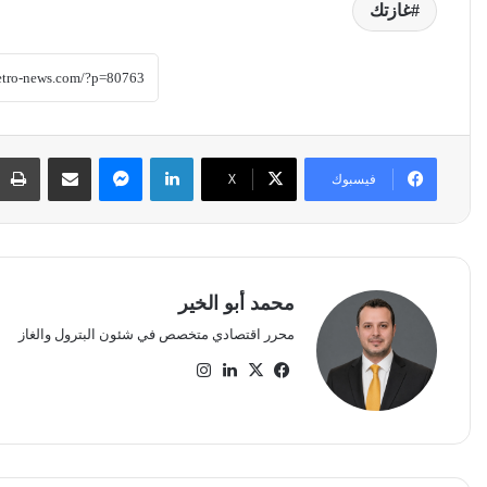
غازتك
لينكدإن
ماسنجر
مشاركة عبر البريد
فيسبوك
‫X
محمد أبو الخير
محرر اقتصادي متخصص في شئون البترول والغاز
‫X
فيسبوك
لينكدإن
انستقرام