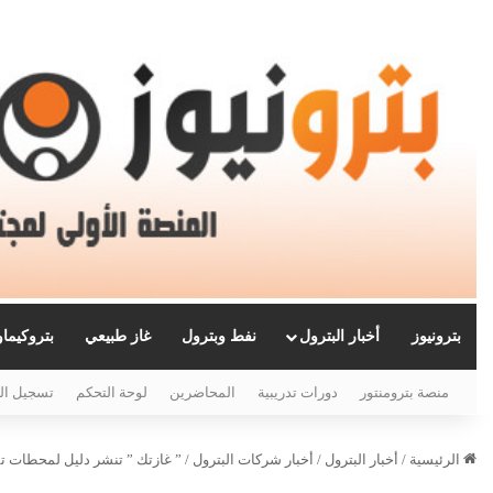
بترونيوز
أخبار البترول
نفط وبترول
غاز طبيعي
بتروكيما
منصة بترومنتور
دورات تدريبية
المحاضرين
لوحة التحكم
تسجيل ال
الرئيسية
/
أخبار البترول
/
أخبار شركات البترول
/
” غازتك ” تنشر دليل لمحطات تم