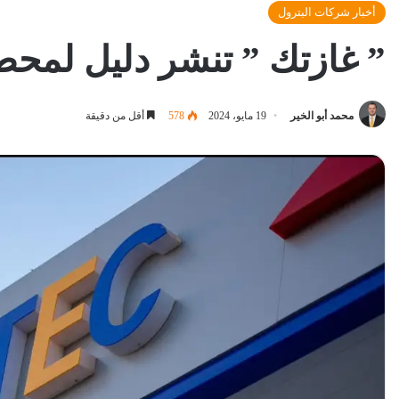
أخبار شركات البترول
” غازتك ” تنشر دليل لمحط
محمد أبو الخير
19 مايو، 2024
578
أقل من دقيقة