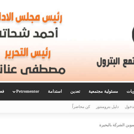
ويات
مسئولية مجتمعية
تعدين
استدامة
Petromentor
فعا
دخول
دليل بترومنتور
كن محاضراً
وين الشركة بالبحيرة