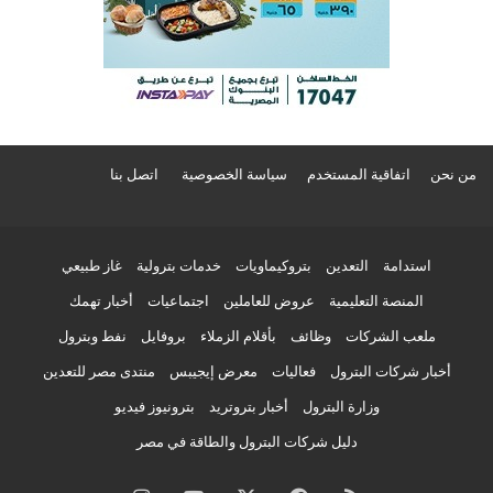
من نحن
اتفاقية المستخدم
سياسة الخصوصية
اتصل بنا
استدامة
التعدين
بتروكيماويات
خدمات بترولية
غاز طبيعي
المنصة التعليمية
عروض للعاملين
اجتماعيات
أخبار تهمك
ملعب الشركات
وظائف
بأقلام الزملاء
بروفايل
نفط وبترول
أخبار شركات البترول
فعاليات
معرض إيجيبس
منتدى مصر للتعدين
وزارة البترول
أخبار بتروتريد
بترونيوز فيديو
دليل شركات البترول والطاقة في مصر