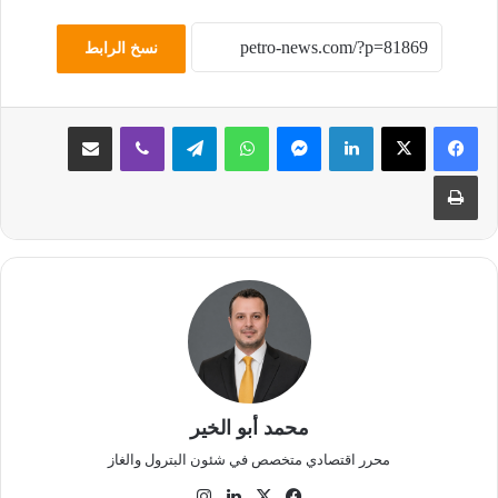
نسخ الرابط
لينكدإن
ماسنجر
واتساب
تيلقرام
ڤايبر
مشاركة عبر البريد
طباعة
محمد أبو الخير
محرر اقتصادي متخصص في شئون البترول والغاز
‫X
فيسبوك
لينكدإن
انستقرام