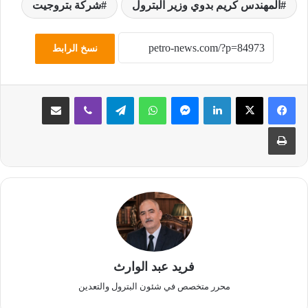
المهندس كريم بدوي وزير البترول
شركة بتروجيت
نسخ الرابط
لينكدإن
ماسنجر
واتساب
تيلقرام
ڤايبر
مشاركة عبر البريد
طباعة
فريد عبد الوارث
محرر متخصص في شئون البترول والتعدين