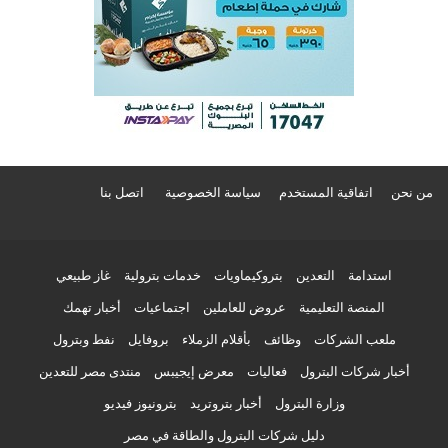
من نحن
اتفاقية المستخدم
سياسة الخصوصية
اتصل بنا
استدامة
التعدين
بتروكيماويات
خدمات بترولية
غاز طبيعي
المنصة التعليمية
عروض للعاملين
اجتماعيات
أخبار تهمك
ملعب الشركات
وظائف
بأقلام الزملاء
بروفايل
نفط وبترول
أخبار شركات البترول
فعاليات
معرض إيجيبس
منتدى مصر للتعدين
وزارة البترول
أخبار بتروتريد
بترونيوز فيديو
دليل شركات البترول والطاقة في مصر