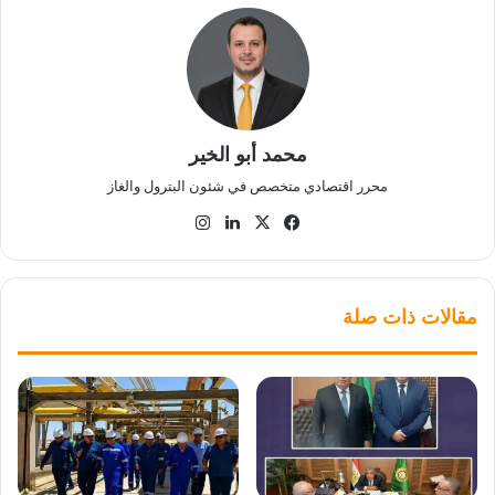
محمد أبو الخير
محرر اقتصادي متخصص في شئون البترول والغاز
‫X
فيسبوك
لينكدإن
انستقرام
مقالات ذات صلة