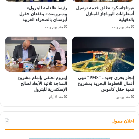
«بوتاجاسكو» تطلق خدمة توصيل
رئيسا «العامة للبترول»
أسطوانات البوتاجاز للمنازل
و«بترومنت» يتفقدان حقول
بالدقهلية
أبوسنان بالصحراء الغربية
منذ يوم واحد
منذ يوم واحد
إنجاز بحري جديد.. “PMS” تنهي
إيبروم تحتفي بإتمام مشروع
أعمال الخطوط البحرية بمشروع
النمذجة ثلاثية الأبعاد لصالح
تنمية حقل كاموس
الإسكندرية للبترول
منذ يومين
منذ 6 أيام
اعلان ممول