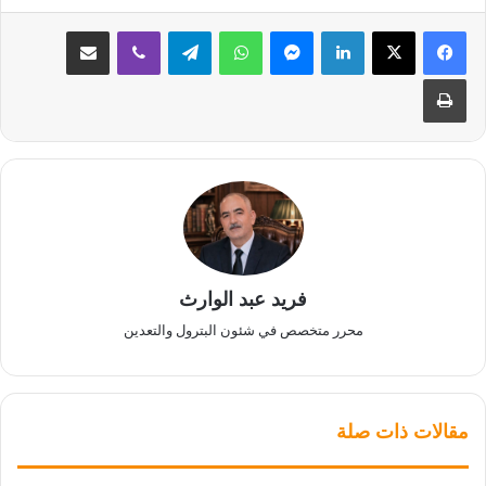
لينكدإن
ماسنجر
واتساب
تيلقرام
ڤايبر
مشاركة عبر البريد
طباعة
فريد عبد الوارث
محرر متخصص في شئون البترول والتعدين
مقالات ذات صلة