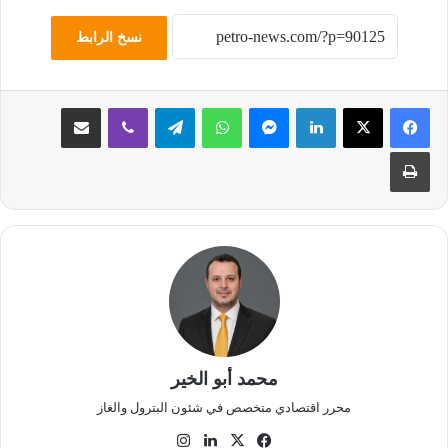
نسخ الرابط
لينكدإن
ماسنجر
واتساب
تيلقرام
ڤايبر
مشاركة عبر البريد
طباعة
محمد أبو الخير
محرر اقتصادي متخصص في شئون البترول والغاز
‫X
فيسبوك
لينكدإن
انستقرام