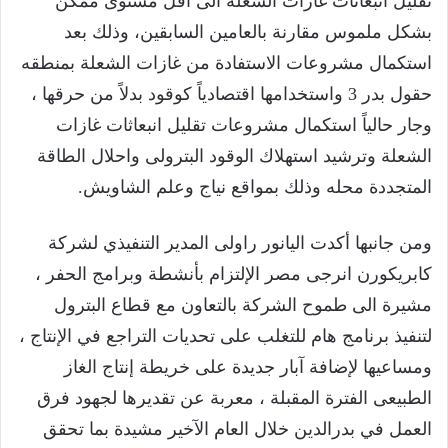
تقليل انبعاثات غازات الشعلة الى أقل مستوى ممكن
بشكل ملموس مقارنة بالعامين السابقين، وذلك بعد
استكمال مشروعات الاستفادة من غازات الشعلة بمنطقه
حقول بدر 3 واستخدامها اقتصادياً كوقود بدلاً من حرقها ،
وجار حالياً استكمال مشروعات تقليل انبعاثات غازات
الشعلة وترشيد استهلاك الوقود البترولى واحلال الطاقة
المتجددة محله وذلك بمواقع نياج وعلم الشاويش.
ومن جانبها أكدت اليانور راولى المدير التنفيذي لشركة
كابريكورن انرجى مصر الإلتزام بأنشطة وبرامج الحفر ،
مشيرة الى طموح الشركة بالتعاون مع قطاع البترول
لتنفيذ برنامج هام للتغلب على تحديات التراجع في الإنتاج ،
ومساعيها لإضافة آبار جديدة على خريطة إنتاج الغاز
الطبيعى الفترة المقبلة ، معربة عن تقديرها لجهود فرق
العمل في بدرالدين خلال العام الآخير مشيدة بما تحقق