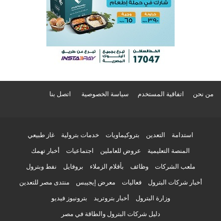
من نحن
اتفاقية المستخدم
سياسة الخصوصية
اتصل بنا
استدامة
التعدين
بتروكيماويات
خدمات بترولية
غاز طبيعي
المنصة التعليمية
عروض للعاملين
اجتماعيات
أخبار تهمك
ملعب الشركات
وظائف
بأقلام الزملاء
بروفايل
نفط وبترول
أخبار شركات البترول
فعاليات
معرض إيجيبس
منتدى مصر للتعدين
وزارة البترول
أخبار بتروتريد
بترونيوز فيديو
دليل شركات البترول والطاقة في مصر