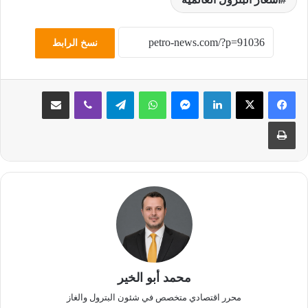
نسخ الرابط
لينكدإن
ماسنجر
واتساب
تيلقرام
ڤايبر
مشاركة عبر البريد
طباعة
محمد أبو الخير
محرر اقتصادي متخصص في شئون البترول والغاز