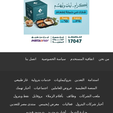
من نحن
اتفاقية المستخدم
سياسة الخصوصية
اتصل بنا
استدامة
التعدين
بتروكيماويات
خدمات بترولية
غاز طبيعي
المنصة التعليمية
عروض للعاملين
اجتماعيات
أخبار تهمك
ملعب الشركات
وظائف
بأقلام الزملاء
بروفايل
نفط وبترول
أخبار شركات البترول
فعاليات
معرض إيجيبس
منتدى مصر للتعدين
وزارة البترول
أخبار بتروتريد
بترونيوز فيديو