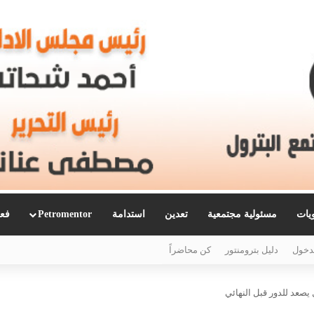
ويات
مسئولية مجتمعية
تعدين
استدامة
Petromentor
فعا
دخول
دليل بترومنتور
كن محاضراً
 يصعد للدور قبل النهائي