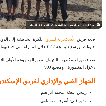
الكرة الشاطئية.. الأسكندرية للبترول في الدور قبل النهائي
صعد فريق
الأسكندرية للبترول
للكرة الشاطئية إلى الدور
حاويات بورسعيد بنتيجة 2 / 0 خلال المباراة التي جمعتهما اليوم على شاطئ بورسعيد ضمن بطولة الشركات.
يقع فريق الإسكندرية للبترول ضمن المجموعة الأولى ال
، غزل المنصورة ، ومصنع 999.
الجهاز الفني والإداري لفريق الإسكندر
رئيس البعثة: محمد ابراهيم
مدير فني: أشرف مصطفى