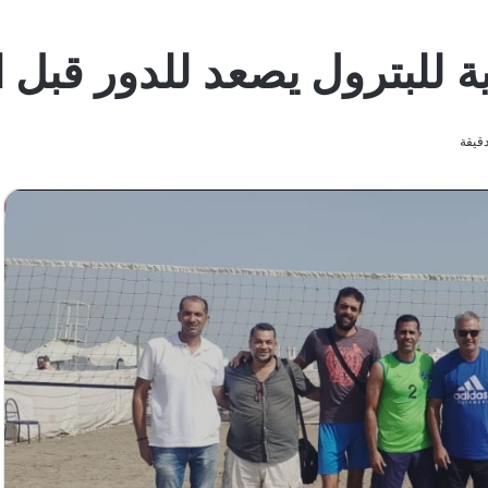
ة للبترول يصعد للدور قبل ا
قيقة