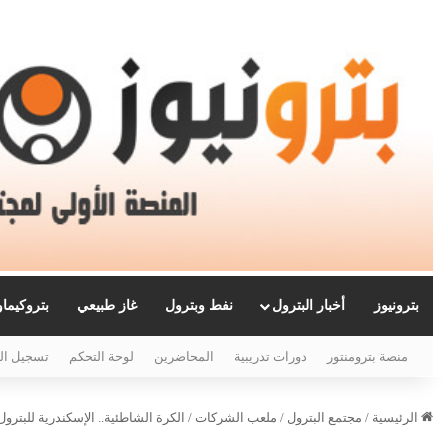
بترونيوز
أخبار البترول
نفط وبترول
غاز طبيعي
بتروكيما
منصة بترومنتور
دورات تدريبية
المحاضرين
لوحة التحكم
تسجيل ال
الرئيسية
/
مجتمع البترول
/
ملعب الشركات
/
الكرة الشاطئية.. الإسكندرية للبترول