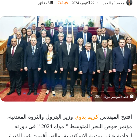
محمد أبو الخير
22 أكتوبر، 2024
747
5 دقائق
حصاد مؤتمر موك 2024
افتتح المهندس
كريم بدوي
وزير البترول والثروة المعدنية،
مؤتمر حوض البحر المتوسط ” موك 2024 ” في دورته
الحادية عشر بمدينة الإسكندرية، والتي أقيمت في الفترة