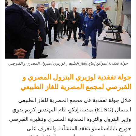
جولة تفقدية لمواقع إنتاج الغاز الطبيعي لوزيري البترول المصري و القبرصي
جولة تفقدية لوزيري البترول المصري و
القبرصي لمجمع المصرية للغاز الطبيعي
خلال جولة تفقدية في مجمع المصرية للغاز الطبيعي
المسال (ELNG) بمدينة إدكو، قام المهندس كريم بدوي
وزير البترول والثروة المعدنية المصري ونظيره القبرصي
جورج باباناستاسيو بتفقد المنشآت والتعرف على