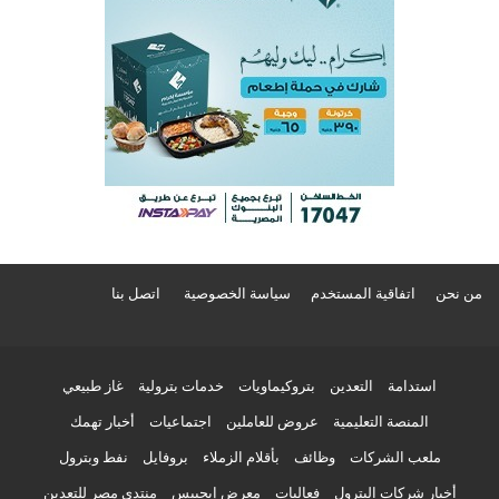
من نحن
اتفاقية المستخدم
سياسة الخصوصية
اتصل بنا
استدامة
التعدين
بتروكيماويات
خدمات بترولية
غاز طبيعي
المنصة التعليمية
عروض للعاملين
اجتماعيات
أخبار تهمك
ملعب الشركات
وظائف
بأقلام الزملاء
بروفايل
نفط وبترول
أخبار شركات البترول
فعاليات
معرض إيجيبس
منتدى مصر للتعدين