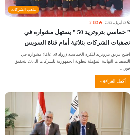
ملعب الشركات
23 أبريل، 2025
2٬183
” خماسي بتروتريد 50 ” يستهل مشواره في
تصفيات الشركات بثلاثية أمام قناة السويس
افتتح فريق بتروتريد للكرة الخماسية (رواد 50 عامًا) مشواره في
التصفيات النهائية المؤهلة لبطولة الجمهورية للشركات الـ 58، بتحقيق
فوز…
أكمل القراءة »