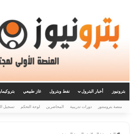
بترونيوز
أخبار البترول
نفط وبترول
غاز طبيعي
بتروكيما
منصة بترومنتور
دورات تدريبية
المحاضرين
لوحة التحكم
تسجيل ال