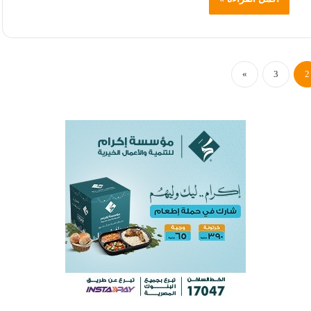
»
3
2