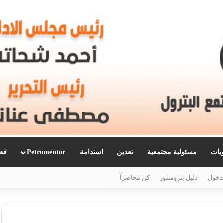
ويات
مسئولية مجتمعية
تعدين
استدامة
Petromentor
فعا
دخول
دليل بترومنتور
كن محاضراً