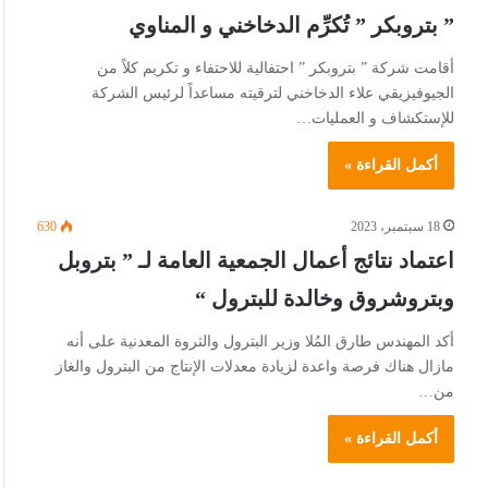
” بتروبكر ” تُكرِّم الدخاخني و المناوي
أقامت شركة ” بتروبكر ” احتفالية للاحتفاء و تكريم كلاً من
الجيوفيزيقي علاء الدخاخني لترقيته مساعداً لرئيس الشركة
للإستكشاف و العمليات…
أكمل القراءة »
18 سبتمبر، 2023
630
اعتماد نتائج أعمال الجمعية العامة لـ ” بتروبل
وبتروشروق وخالدة للبترول “
أكد المهندس طارق المُلا وزير البترول والثروة المعدنية على أنه
مازال هناك فرصة واعدة لزيادة معدلات الإنتاج من البترول والغاز
من…
أكمل القراءة »