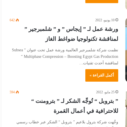
10 يونيو، 2022
642
ورشة عمل لـ ” إيجاس ” و ” شلمبرجير ”
لمناقشة تكنولوجيا ضواغط الغاز
نظمت شركة شلمبرجير العالمية ورشة عمل تحت عنوان “ Subsea
Multiphase Compression – Boosting Egypt Gas Production “
لمناقشة أحدث تقنيات…
أكمل القراءة »
25 مايو، 2022
594
” بتروبل “ تُوجِّه الشكر لـ ” بترومنت “
للاحترافية في أعمال العَمرة
وجَّهت شركة بترول بلاعيم ” بتروبل “ الشكر عبر خطاب رسمي