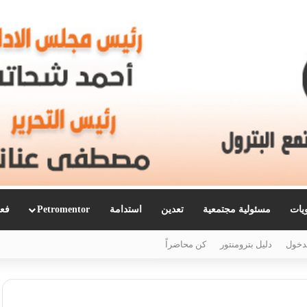
ويات
مسئولية مجتمعية
تعدين
استدامة
Petromentor
فعا
دخول
دليل بترومنتور
كن محاضراً