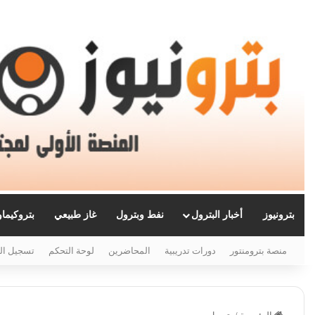
بترونيوز
أخبار البترول
نفط وبترول
غاز طبيعي
بتروكيما
منصة بترومنتور
دورات تدريبية
المحاضرين
لوحة التحكم
تسجيل ال