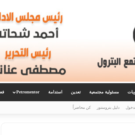
ويات
مسئولية مجتمعية
تعدين
استدامة
Petromentor
فعا
دخول
دليل بترومنتور
كن محاضراً