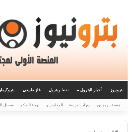
بترونيوز
أخبار البترول
نفط وبترول
غاز طبيعي
بتروكيما
منصة بترومنتور
دورات تدريبية
المحاضرين
لوحة التحكم
تسجيل ال