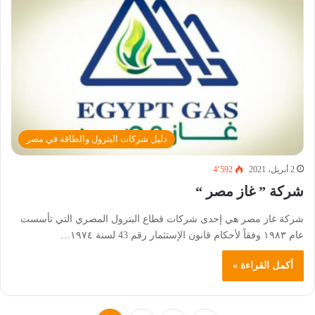
دليل شركات البترول والطاقة في مصر
2 أبريل، 2021
4٬592
شركة ” غاز مصر “
شركة غاز مصر هي إحدى شركات قطاع البترول المصري التي تأسست
عام ١٩٨٣ وفقاً لأحكام قانون الإستثمار رقم 43 لسنة ١٩٧٤…
أكمل القراءة »