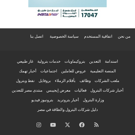
من نحن
اتفاقية المستخدم
سياسة الخصوصية
اتصل بنا
استدامة
التعدين
بتروكيماويات
خدمات بترولية
غاز طبيعي
المنصة التعليمية
عروض للعاملين
اجتماعيات
أخبار تهمك
ملعب الشركات
وظائف
بأقلام الزملاء
بروفايل
نفط وبترول
أخبار شركات البترول
فعاليات
معرض إيجيبس
منتدى مصر للتعدين
وزارة البترول
أخبار بتروتريد
بترونيوز فيديو
دليل شركات البترول والطاقة في مصر
ملخص
فيسبوك
‫X
‫YouTube
انستقرام