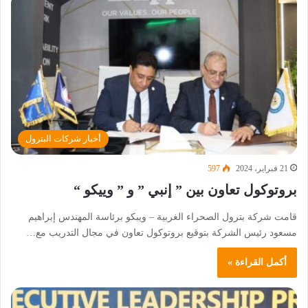
أخبار شركات البترول
21 فبراير، 2024
597
بروتوكول تعاون بين ” إنبي ” و ” وييكو “
قامت شركة بترول الصحراء الغربية – ويبكو برئاسة المهندس إبراهيم
مسعود رئيس الشركة بتوقيع بروتوكول تعاون في مجال التدريب مع…
أكمل القراءة »