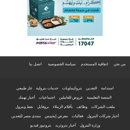
من نحن
اتفاقية المستخدم
سياسة الخصوصية
اتصل بنا
استدامة
التعدين
بتروكيماويات
خدمات بترولية
غاز طبيعي
المنصة التعليمية
عروض للعاملين
اجتماعيات
أخبار تهمك
ملعب الشركات
وظائف
بأقلام الزملاء
بروفايل
نفط وبترول
أخبار شركات البترول
فعاليات
معرض إيجيبس
منتدى مصر للتعدين
وزارة البترول
أخبار بتروتريد
بترونيوز فيديو