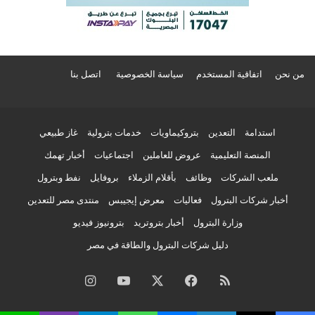
من نحن
اتفاقية المستخدم
سياسة الخصوصية
اتصل بنا
استدامة
التعدين
بتروكيماويات
خدمات بترولية
غاز طبيعي
المنصة التعليمية
عروض للعاملين
اجتماعيات
أخبار تهمك
ملعب الشركات
وظائف
بأقلام الزملاء
بروفايل
نفط وبترول
أخبار شركات البترول
فعاليات
معرض إيجيبس
منتدى مصر للتعدين
وزارة البترول
أخبار بتروتريد
بترونيوز فيديو
دليل شركات البترول والطاقة في مصر
ملخص
فيسبوك
‫X
‫YouTube
انستقرام
الموقع