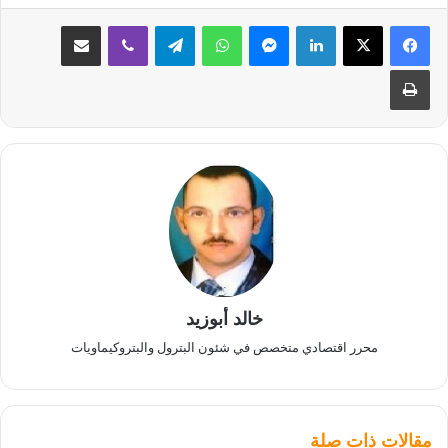
لينكدإن
ماسنجر
واتساب
تيلقرام
ڤايبر
مشاركة عبر البريد
طباعة
خالد أبوزيد
محرر اقتصادي متخصص في شئون البترول والبتروكيماويات
مقالات ذات صلة