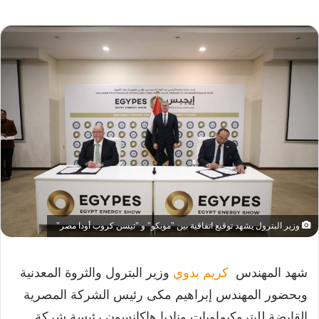
وزير البترول يشهد توقيع اتفاقية بين "موبكو" و "تيسن كروب أودا مصر"
شهد المهندس
كريم بدوي
وزير البترول والثروة المعدنية
وبحضور المهندس إبراهيم مكى رئيس الشركة المصرية
القابضة للبتروكيماويات وناديا هاكانسون رئيسة شركة