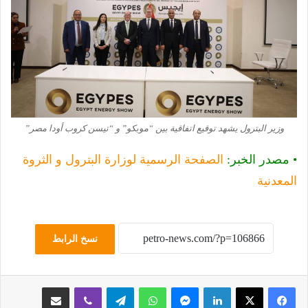
وزير البترول يشهد توقيع اتفاقية بين “موبكو” و “تيسن كروب أودا مصر”
• مصدر الخبر:
الصفحة الرسمية لوزارة البترول و الثروة
المعدنية
نسخ الرابط
لينكدإن
ماسنجر
واتساب
تيلقرام
ڤايبر
مشاركة عبر البريد