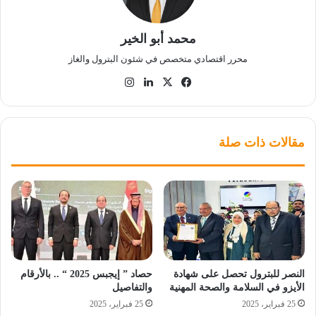
محمد أبو الخير
محرر اقتصادي متخصص في شئون البترول والغاز
‫X
فيسبوك
لينكدإن
انستقرام
مقالات ذات صلة
النصر للبترول تحصل على شهادة
حصاد ” إيجبس 2025 “ .. بالأرقام
الأيزو في السلامة والصحة المهنية
والتفاصيل
25 فبراير، 2025
25 فبراير، 2025