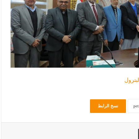
لبترول
نسخ الرابط
طباعة