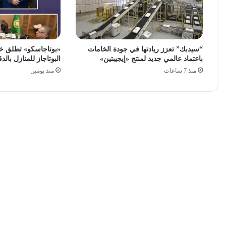
“سيدبك” تعزز ريادتها في جودة الخامات
«بوتاجاسكو» تطلق خ
باعتماد عالمي جديد لمنتج «إيجيبتين»
البوتاجاز للمنازل بالدق
منذ 7 ساعات
منذ يومين