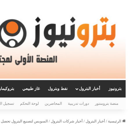
بترونيوز
أخبار البترول
نفط وبترول
غاز طبيعي
بتروكيما
منصة بترومنتور
دورات تدريبية
المحاضرين
لوحة التحكم
تسجيل ال
الرئيسية
/
أخبار البترول
/
أخبار شركات البترول
/
السويس لتصنيع البترول تحصل عل