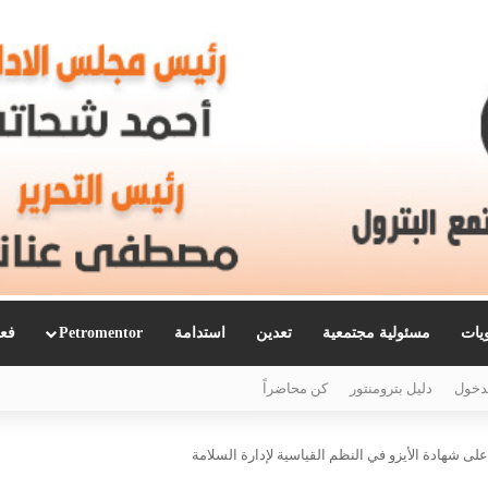
ويات
مسئولية مجتمعية
تعدين
استدامة
Petromentor
فعا
دخول
دليل بترومنتور
كن محاضراً
ى شهادة الأيزو في النظم القياسية لإدارة السلامة