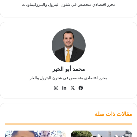
محرر اقتصادي متخصص في شئون البترول والبتروكيماويات
محمد أبو الخير
محرر اقتصادي متخصص في شئون البترول والغاز
‫X
فيسبوك
لينكدإن
انستقرام
مقالات ذات صلة