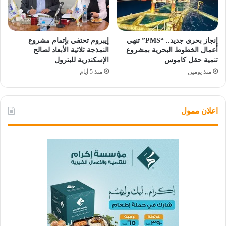
إنجاز بحري جديد.. “PMS” تنهي
إيبروم تحتفي بإتمام مشروع
أعمال الخطوط البحرية بمشروع
النمذجة ثلاثية الأبعاد لصالح
تنمية حقل كاموس
الإسكندرية للبترول
منذ يومين
منذ 5 أيام
اعلان ممول