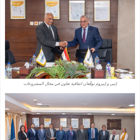
إنبى و إيبروم توقّعان اتفاقية تعاون في مجال المشروعات