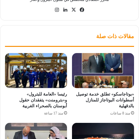
‫X
فيسبوك
لينكدإن
انستقرام
مقالات ذات صلة
«بوتاجاسكو» تطلق خدمة توصيل
رئيسا «العامة للبترول»
أسطوانات البوتاجاز للمنازل
و«بترومنت» يتفقدان حقول
بالدقهلية
أبوسنان بالصحراء الغربية
منذ 8 ساعات
منذ 17 ساعة