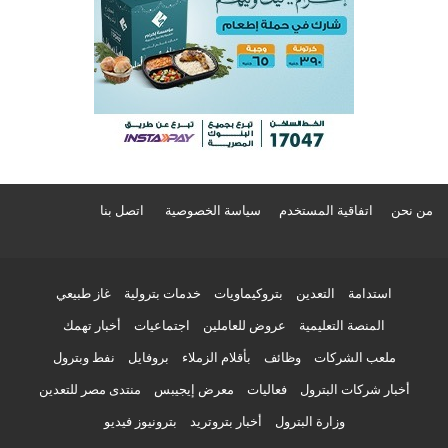
من نحن
اتفاقية المستخدم
سياسة الخصوصية
اتصل بنا
استدامة
التعدين
بتروكيماويات
خدمات بترولية
غاز طبيعي
المنصة التعليمية
عروض للعاملين
اجتماعيات
أخبار تهمك
ملعب الشركات
وظائف
بأقلام الزملاء
بروفايل
نفط وبترول
أخبار شركات البترول
فعاليات
معرض إيجيبس
منتدى مصر للتعدين
وزارة البترول
أخبار بتروتريد
بترونيوز فيديو