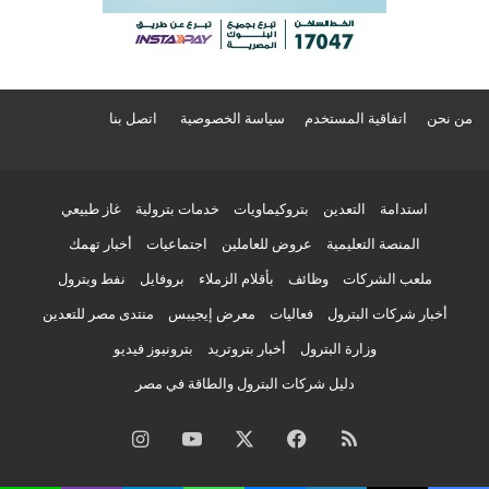
من نحن
اتفاقية المستخدم
سياسة الخصوصية
اتصل بنا
استدامة
التعدين
بتروكيماويات
خدمات بترولية
غاز طبيعي
المنصة التعليمية
عروض للعاملين
اجتماعيات
أخبار تهمك
ملعب الشركات
وظائف
بأقلام الزملاء
بروفايل
نفط وبترول
أخبار شركات البترول
فعاليات
معرض إيجيبس
منتدى مصر للتعدين
وزارة البترول
أخبار بتروتريد
بترونيوز فيديو
دليل شركات البترول والطاقة في مصر
ملخص
فيسبوك
‫X
‫YouTube
انستقرام