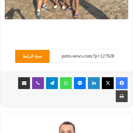
نسخ الرابط
لينكدإن
ماسنجر
واتساب
تيلقرام
ڤايبر
مشاركة عبر البريد
طباعة