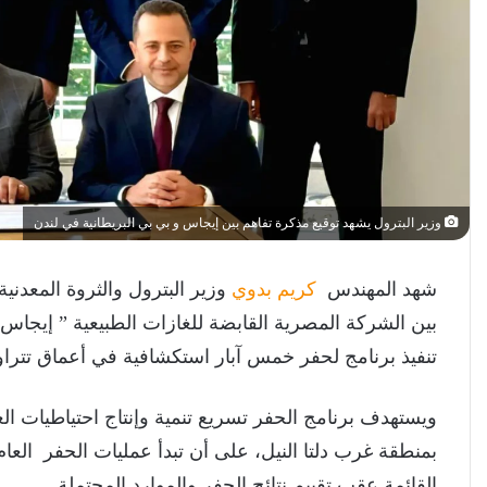
وزير البترول يشهد توقيع مذكرة تفاهم بين إيجاس و بي بي البريطانية في لندن
شهد المهندس
كريم بدوي
وزير البترول والثروة المعدن
بين الشركة المصرية القابضة للغازات الطبيعية ” إيجاس
تنفيذ برنامج لحفر خمس آبار استكشافية في أعماق تتراوح بين 300 و1500 متر بالبحر
ويستهدف برنامج الحفر تسريع تنمية وإنتاج احتياطيات الغا
بمنطقة غرب دلتا النيل، على أن تبدأ عمليات الحفر العام 
القائمة عقب تقييم نتائج الحفر والموارد المحتملة.