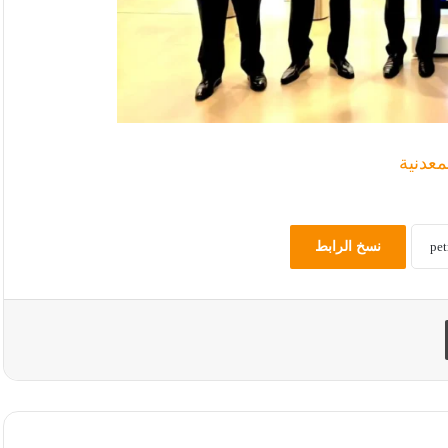
معدنية
نسخ الرابط
طباعة