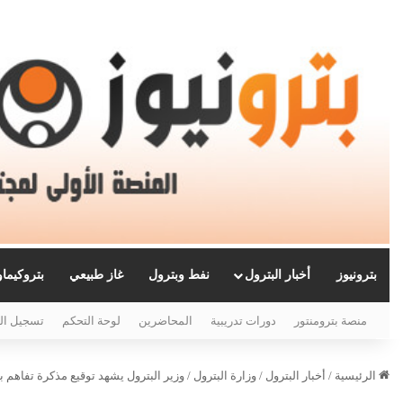
بترونيوز
أخبار البترول
نفط وبترول
غاز طبيعي
بتروكيما
منصة بترومنتور
دورات تدريبية
المحاضرين
لوحة التحكم
تسجيل ال
الرئيسية
/
أخبار البترول
/
وزارة البترول
/
وزير البترول يشهد توقيع مذكرة تفاهم ب