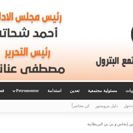
ويات
مسئولية مجتمعية
تعدين
استدامة
Petromentor
فعا
دخول
دليل بترومنتور
كن محاضراً
ين إيجاس و بي بي البريطانية