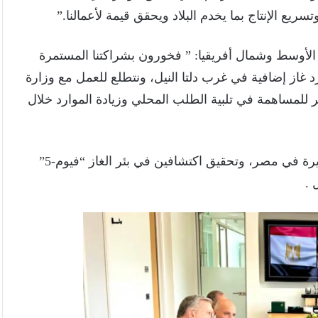
يع الإنتاج بما يخدم البلاد ويحقق قيمة لأعمالنا.”
الأوسط وشمال أفريقيا: ” فخورون بشراكتنا المستمرة
 غاز إضافية في غرب دلتا النيل، ونتطلع للعمل مع وزارة
ر للمساهمة في تلبية الطلب المحلي وزيادة الموارد خلال
ويأتي هذا الاتفاق عقب نجاحات بي بي الاستكشافية الأخيرة في مصر، وتحقيق اكتشافين في بئر الغاز “فيوم-5”