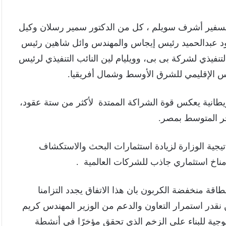
السفير أشرف سويلم ، كل من الدكتور سمير رسلان وكيل
مود عبدالحميد رئيس إيجاس والمهندس وائل شاهين رئيس
يذي لشركة بى بى، وويليام لين النائب التنفيذي لرئيس
يس الإقليمي للشرق الأوسط وشمال أفريقيا.
ريطانية يعكس قوة الشراكة الممتدة لأكثر من ستة عقود،
بحر المتوسط بمصر.
تيجية الوزارة لزيادة استثمارات البحث والاستكشاف
مناخ استثماري جاذب للشركات العالمية .
طاقة منخفضة الكربون بان هذا الاتفاق يجدد التزامنا
نقدر استمرار التعاون والدعم من الوزير المهندس كريم
وجية للبناء على الزخم الذي تحقق مؤخرًا في أنشطة