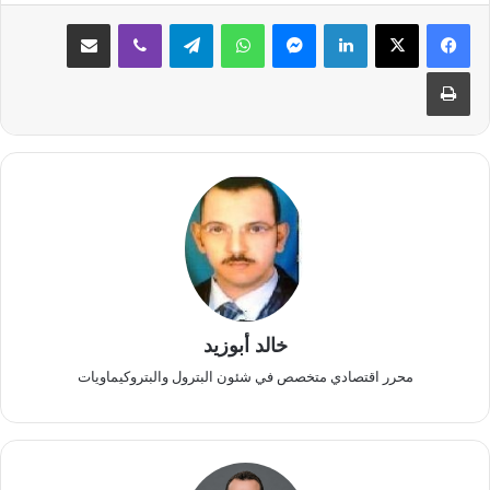
لينكدإن
ماسنجر
واتساب
تيلقرام
ڤايبر
مشاركة عبر البريد
طباعة
خالد أبوزيد
محرر اقتصادي متخصص في شئون البترول والبتروكيماويات