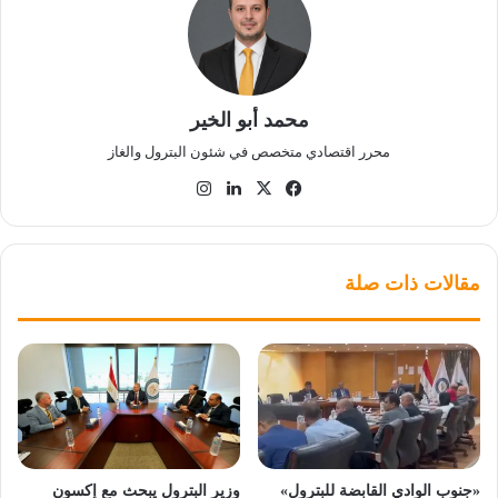
محمد أبو الخير
محرر اقتصادي متخصص في شئون البترول والغاز
‫X
فيسبوك
لينكدإن
انستقرام
مقالات ذات صلة
«جنوب الوادي القابضة للبترول»
وزير البترول يبحث مع إكسون