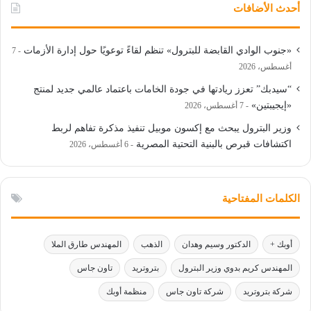
أحدث الأضافات
«جنوب الوادي القابضة للبترول» تنظم لقاءً توعويًا حول إدارة الأزمات
7
أغسطس، 2026
“سيدبك” تعزز ريادتها في جودة الخامات باعتماد عالمي جديد لمنتج
«إيجيبتين»
7 أغسطس، 2026
وزير البترول يبحث مع إكسون موبيل تنفيذ مذكرة تفاهم لربط
اكتشافات قبرص بالبنية التحتية المصرية
6 أغسطس، 2026
الكلمات المفتاحية
أوبك +
الدكتور وسيم وهدان
الذهب
المهندس طارق الملا
المهندس كريم بدوي وزير البترول
بتروتريد
تاون جاس
شركة بتروتريد
شركة تاون جاس
منظمة أوبك