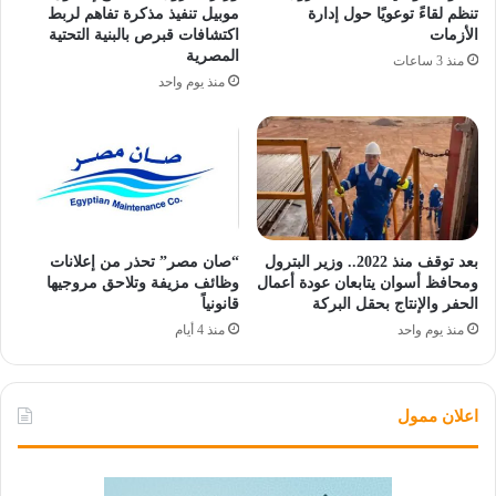
تنظم لقاءً توعويًا حول إدارة
موبيل تنفيذ مذكرة تفاهم لربط
الأزمات
اكتشافات قبرص بالبنية التحتية
المصرية
منذ 3 ساعات
منذ يوم واحد
بعد توقف منذ 2022.. وزير البترول
“صان مصر” تحذر من إعلانات
ومحافظ أسوان يتابعان عودة أعمال
وظائف مزيفة وتلاحق مروجيها
الحفر والإنتاج بحقل البركة
قانونياً
منذ يوم واحد
منذ 4 أيام
اعلان ممول