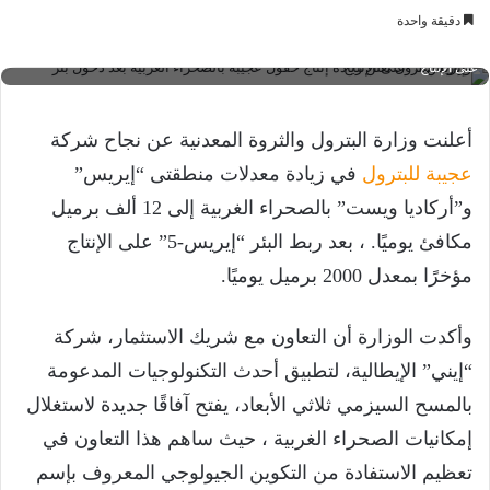
دقيقة واحدة
وزارة البترول تعلن زيادة إنتاج حقول عجيبة بالصحراء الغربية بعد دخول بئر "إيريس-5"
على الإنتاج
أعلنت وزارة البترول والثروة المعدنية عن نجاح شركة
عجيبة للبترول
في زيادة معدلات منطقتى “إيريس”
و”أركاديا ويست” بالصحراء الغربية إلى 12 ألف برميل
مكافئ يوميًا. ، بعد ربط البئر “إيريس-5” على الإنتاج
مؤخرًا بمعدل 2000 برميل يوميًا.
وأكدت الوزارة أن التعاون مع شريك الاستثمار، شركة
“إيني” الإيطالية، لتطبيق أحدث التكنولوجيات المدعومة
بالمسح السيزمي ثلاثي الأبعاد، يفتح آفاقًا جديدة لاستغلال
إمكانيات الصحراء الغربية ، حيث ساهم هذا التعاون في
تعظيم الاستفادة من التكوين الجيولوجي المعروف بإسم