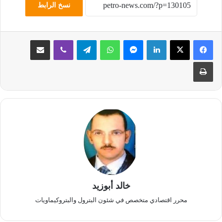
نسخ الرابط
لينكدإن
ماسنجر
واتساب
تيلقرام
ڤايبر
مشاركة عبر البريد
طباعة
خالد أبوزيد
محرر اقتصادي متخصص في شئون البترول والبتروكيماويات