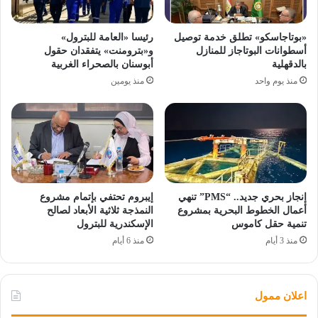
«بوتاجاسكو» تطلق خدمة توصيل
رئيسا «العامة للبترول»
أسطوانات البوتاجاز للمنازل
و«بترومنت» يتفقدان حقول
بالدقهلية
أبوسنان بالصحراء الغربية
منذ يوم واحد
منذ يومين
إنجاز بحري جديد.. “PMS” تنهي
إيبروم تحتفي بإتمام مشروع
أعمال الخطوط البحرية بمشروع
النمذجة ثلاثية الأبعاد لصالح
تنمية حقل كاموس
الإسكندرية للبترول
منذ 3 أيام
منذ 6 أيام
اعلان ممول