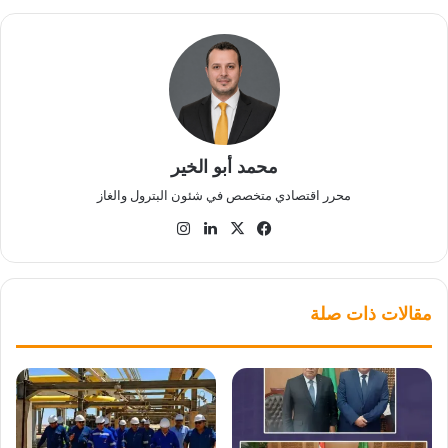
محمد أبو الخير
محرر اقتصادي متخصص في شئون البترول والغاز
‫X
فيسبوك
لينكدإن
انستقرام
مقالات ذات صلة