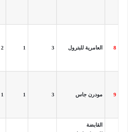
8
العامرية للبترول
3
1
2
9
مودرن جاس
3
1
1
القابضة