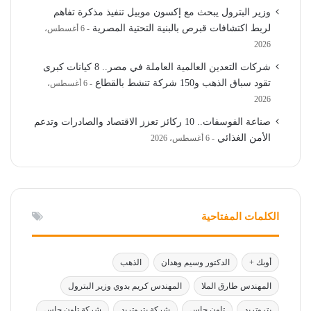
وزير البترول يبحث مع إكسون موبيل تنفيذ مذكرة تفاهم
لربط اكتشافات قبرص بالبنية التحتية المصرية
6 أغسطس،
2026
شركات التعدين العالمية العاملة في مصر.. 8 كيانات كبرى
تقود سباق الذهب و150 شركة تنشط بالقطاع
6 أغسطس،
2026
صناعة الفوسفات.. 10 ركائز تعزز الاقتصاد والصادرات وتدعم
الأمن الغذائي
6 أغسطس، 2026
الكلمات المفتاحية
أوبك +
الدكتور وسيم وهدان
الذهب
المهندس طارق الملا
المهندس كريم بدوي وزير البترول
بتروتريد
تاون جاس
شركة بتروتريد
شركة تاون جاس