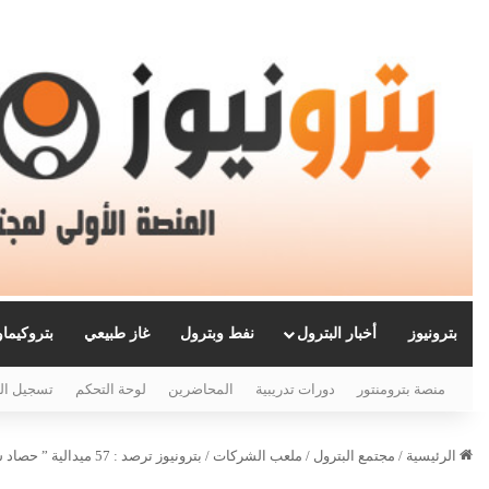
بترونيوز
أخبار البترول
نفط وبترول
غاز طبيعي
بتروكيما
منصة بترومنتور
دورات تدريبية
المحاضرين
لوحة التحكم
تسجيل ال
الرئيسية
/
مجتمع البترول
/
ملعب الشركات
/
بترونيوز ترصد : 57 ميدالية ” حصاد شركات البترول ” في أولمبياد الشركات