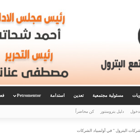
ويات
مسئولية مجتمعية
تعدين
استدامة
Petromentor
فعا
دخول
دليل بترومنتور
كن محاضراً