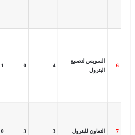
السويس لتصنيع
1
0
4
6
البترول
7
التعاون للبترول
3
3
0