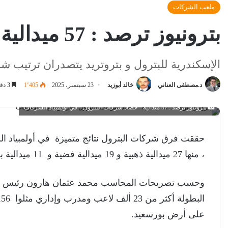
ملعب الشركات
بترونيوز ترصد : 57 ميدالية ” حصاد شركات البترول ” في أولمبياد الشركات
الإسكندرية للبترول و بتروتريد يتصدران ترتيب ش
د.مصطفى العناني
خالد أبوزيد
23 سبتمبر، 2025
1٬405
3 دقائق
بترونيوز ترصد : 57 ميدالية " حصاد شركات البترول " في أولمبياد الشركات
، منها 27 ميدالية ذهبية و 19 ميدالية فضية و 11 ميدالية برونزية.
وحسب تصريحات المحاسب محمد عثمان هارون رئيس الإت
على أرض بورسعيد.