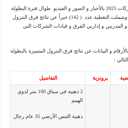
وقامت ” بترونيوز ” بتغطية شاملة لفعاليات أولمبياد الشركات 2025 بالأخبار و الصور و الفيديو طوال فترة البطولة
لمشاركات فرق البترول لحظة بلحظة من أرض الملعب وشملت التغطية عدد ( 142) خبراً عن نتائج فرق البترول
فيديو مع اللاعبين و المدربين و إداريي الفرق و قيادات الشركات التي
أرقام و البيانات عن نتائج فرق البترول المتميزة بالبطولة
تالي :
ية
برونزية
التفاصيل
2 ذهبية في سباق 100 متر لذوي
الهمم
ذهبية التنس الأرضي 35 عام رجال