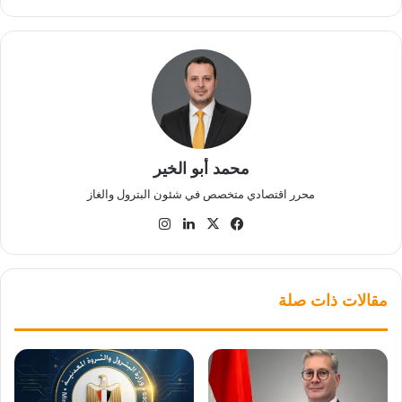
محمد أبو الخير
محرر اقتصادي متخصص في شئون البترول والغاز
‫X
فيسبوك
لينكدإن
انستقرام
مقالات ذات صلة