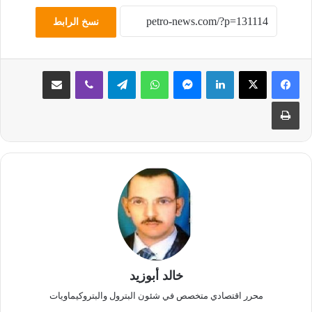
نسخ الرابط
لينكدإن
ماسنجر
واتساب
تيلقرام
ڤايبر
مشاركة عبر البريد
طباعة
خالد أبوزيد
محرر اقتصادي متخصص في شئون البترول والبتروكيماويات