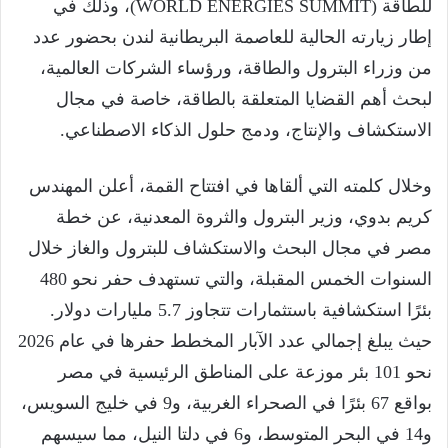
للطاقة (WORLD ENERGIES SUMMIT)، وذلك في
إطار زيارته الحالية للعاصمة البريطانية لندن بحضور عدد
من وزراء البترول والطاقة، ورؤساء الشركات العالمية،
لبحث أهم القضايا المتعلقة بالطاقة، خاصة في مجال
الاستكشاف والإنتاج، ودمج حلول الذكاء الاصطناعي.
وخلال كلمته التي ألقاها في افتتاح القمة، أعلن المهندس
كريم بدوي، وزير البترول والثروة المعدنية، عن خطة
مصر في مجال البحث والاستكشاف للبترول والغاز خلال
السنوات الخمس المقبلة، والتي تستهدف حفر نحو 480
بئرًا استكشافية باستثمارات تتجاوز 5.7 مليارات دولار.
حيث يبلغ إجمالي عدد الآبار المخطط حفرها في عام 2026
نحو 101 بئر موزعة على المناطق الرئيسية في مصر
بواقع 67 بئرًا في الصحراء الغربية، و9 في خليج السويس،
و14 في البحر المتوسط، و6 في دلتا النيل، مما سيسهم