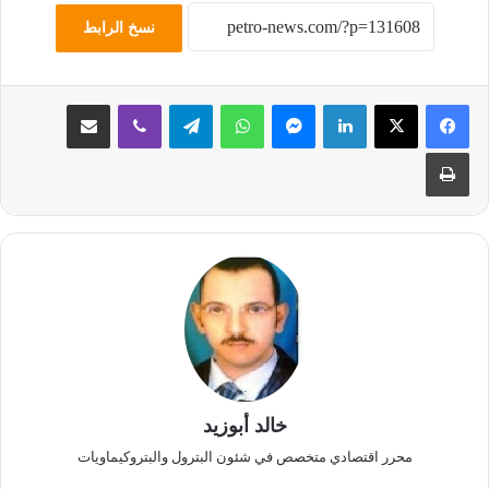
نسخ الرابط
لينكدإن
ماسنجر
واتساب
تيلقرام
ڤايبر
مشاركة عبر البريد
طباعة
خالد أبوزيد
محرر اقتصادي متخصص في شئون البترول والبتروكيماويات