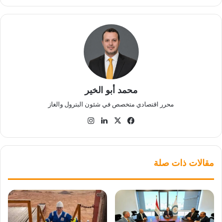
محمد أبو الخير
محرر اقتصادي متخصص في شئون البترول والغاز
‫X
فيسبوك
لينكدإن
انستقرام
مقالات ذات صلة