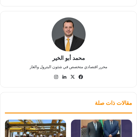
محمد أبو الخير
محرر اقتصادي متخصص في شئون البترول والغاز
‫X
فيسبوك
لينكدإن
انستقرام
مقالات ذات صلة