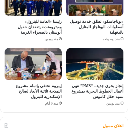
«بوتاجاسكو» تطلق خدمة توصيل
رئيسا «العامة للبترول»
أسطوانات البوتاجاز للمنازل
و«بترومنت» يتفقدان حقول
بالدقهلية
أبوسنان بالصحراء الغربية
منذ يوم واحد
منذ يومين
إنجاز بحري جديد.. “PMS” تنهي
إيبروم تحتفي بإتمام مشروع
أعمال الخطوط البحرية بمشروع
النمذجة ثلاثية الأبعاد لصالح
تنمية حقل كاموس
الإسكندرية للبترول
منذ يومين
منذ 6 أيام
اعلان ممول