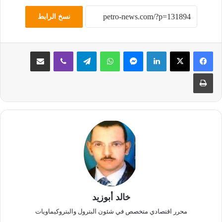
نسخ الرابط
لينكدإن
ماسنجر
واتساب
تيلقرام
ڤايبر
مشاركة عبر البريد
طباعة
خالد أبوزيد
محرر اقتصادي متخصص في شئون البترول والبتروكيماويات