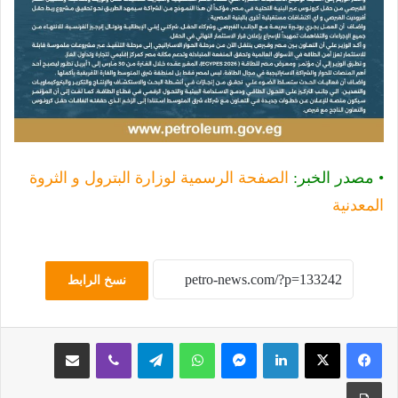
• مصدر الخبر:
الصفحة الرسمية لوزارة البترول و الثروة
المعدنية
نسخ الرابط
لينكدإن
ماسنجر
واتساب
تيلقرام
ڤايبر
مشاركة عبر البريد
طباعة