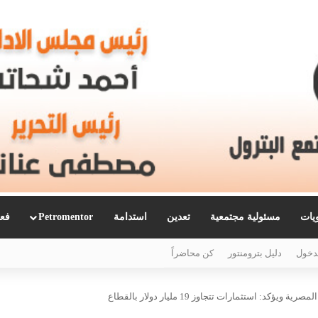
ويات
مسئولية مجتمعية
تعدين
استدامة
Petromentor
فعا
دخول
دليل بترومنتور
كن محاضراً
كد: استثمارات تتجاوز 19 مليار دولار بالقطاع