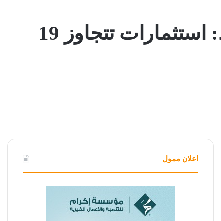
رئيس الوزراء يشيد بالكفاءات البترولية المصرية ويؤكد: استثمارات تتجاوز 19
اعلان ممول