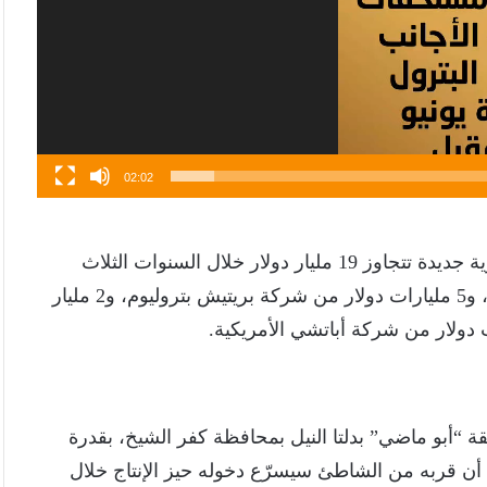
02:02
وفي سياق متصل، كشف “مدبولي” عن تعهدات استثمارية جديدة تتجاوز 19 مليار دولار خلال السنوات الثلاث
المقبلة، تشمل 8 مليارات دولار من شركة إيني الإيطالية، و5 مليارات دولار من شركة بريتيش بتروليوم، و2 مليار
“أبو ماضي” بدلتا النيل بمحافظة كفر الشيخ، بقدرة
ً، مشيراً إلى أن قربه من الشاطئ سيسرّع دخوله حيز الإنتاج خلال