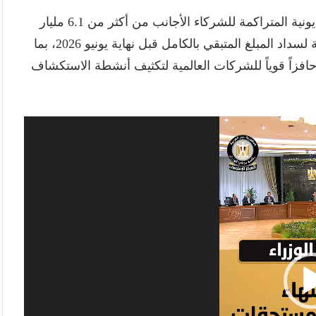
وأوضح رئيس الوزراء أن الحكومة نجحت في خفض المديونية المتراكمة للشركاء الأجانب من أكثر من 6.1 مليار
دولار قبل عامين إلى نحو 714 مليون دولار حالياً، مع خطة لسداد المبلغ المتبقي بالكامل قبل نهاية يونيو 2026، بما
 حافزاً قوياً للشركات العالمية لتكثيف أنشطة الاستكشاف