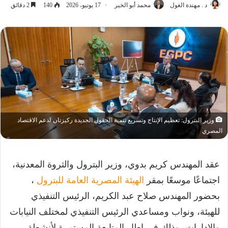
د . مهندة الغول
محمد أبو الخير
17 يونيو، 2026
140
2 دقائق
وزير البترول: تعظيم الإنتاج وتسريع تنمية الحقول الجديدة ركيزتان لدعم الاقتصاد
المصري
عقد المهندس كريم بدوي، وزير البترول والثروة المعدنية،
اجتماعًا موسعًا بمقر
الهيئة المصرية العامة للبترول
،
بحضور المهندس صلاح عبد الكريم، الرئيس التنفيذي
للهيئة، ونواب ومساعدي الرئيس التنفيذي لمختلف النيابات
والإدارات، وذلك في إطار المتابعة المستمرة لأنشطة