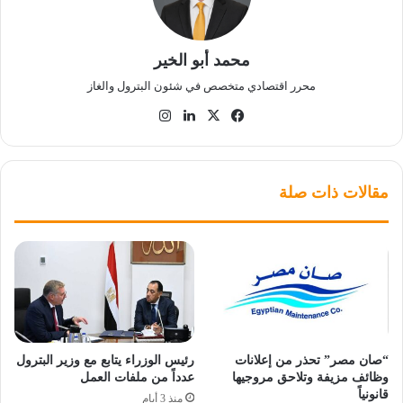
محمد أبو الخير
محرر اقتصادي متخصص في شئون البترول والغاز
‫X
فيسبوك
لينكدإن
انستقرام
مقالات ذات صلة
“صان مصر” تحذر من إعلانات
رئيس الوزراء يتابع مع وزير البترول
وظائف مزيفة وتلاحق مروجيها
عدداً من ملفات العمل
قانونياً
منذ 3 أيام