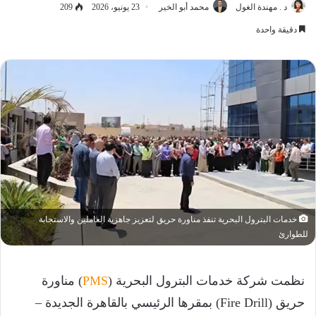
د . مهندة الغول
محمد أبو الخير
23 يونيو، 2026
209
دقيقة واحدة
خدمات البترول البحرية تنفذ مناورة حريق لتعزيز جاهزية العاملين والاستجابة
للطوارئ
نظمت شركة خدمات البترول البحرية (
PMS
) مناورة
حريق (Fire Drill) بمقرها الرئيسي بالقاهرة الجديدة –