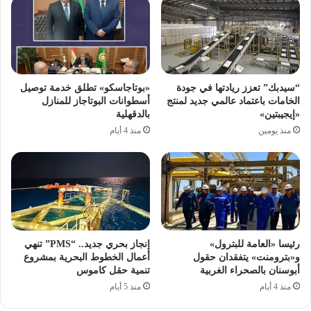
“سيدبك” تعزز ريادتها في جودة
«بوتاجاسكو» تطلق خدمة توصيل
الخامات باعتماد عالمي جديد لمنتج
أسطوانات البوتاجاز للمنازل
«إيجيبتين»
بالدقهلية
منذ يومين
منذ 4 أيام
رئيسا «العامة للبترول»
إنجاز بحري جديد.. “PMS” تنهي
و«بترومنت» يتفقدان حقول
أعمال الخطوط البحرية بمشروع
أبوسنان بالصحراء الغربية
تنمية حقل كاموس
منذ 4 أيام
منذ 5 أيام