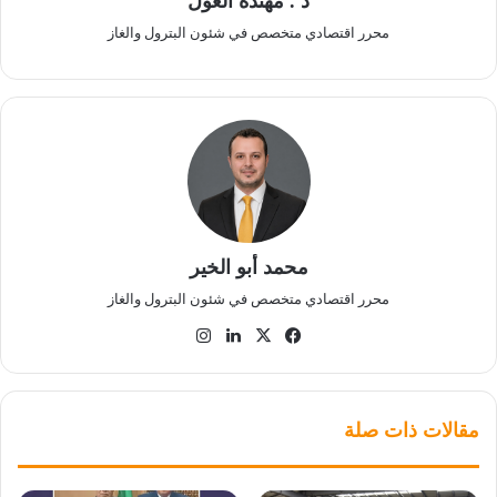
د . مهندة الغول
محرر اقتصادي متخصص في شئون البترول والغاز
محمد أبو الخير
محرر اقتصادي متخصص في شئون البترول والغاز
‫X
فيسبوك
لينكدإن
انستقرام
مقالات ذات صلة