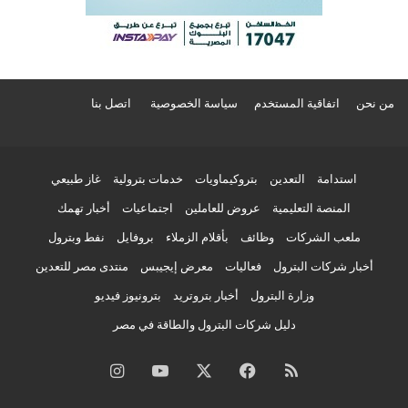
من نحن
اتفاقية المستخدم
سياسة الخصوصية
اتصل بنا
استدامة
التعدين
بتروكيماويات
خدمات بترولية
غاز طبيعي
المنصة التعليمية
عروض للعاملين
اجتماعيات
أخبار تهمك
ملعب الشركات
وظائف
بأقلام الزملاء
بروفايل
نفط وبترول
أخبار شركات البترول
فعاليات
معرض إيجيبس
منتدى مصر للتعدين
وزارة البترول
أخبار بتروتريد
بترونيوز فيديو
دليل شركات البترول والطاقة في مصر
ملخص
فيسبوك
‫X
‫YouTube
انستقرام