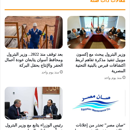
مقالات ذات صلة
وزير البترول يبحث مع إكسون
بعد توقف منذ 2022.. وزير البترول
موبيل تنفيذ مذكرة تفاهم لربط
ومحافظ أسوان يتابعان عودة أعمال
اكتشافات قبرص بالبنية التحتية
الحفر والإنتاج بحقل البركة
المصرية
منذ يوم واحد
منذ يوم واحد
“صان مصر” تحذر من إعلانات
رئيس الوزراء يتابع مع وزير البترول