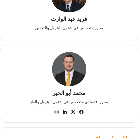
فريد عبد الوارث
محرر متخصص في شئون البترول والتعدين
محمد أبو الخير
محرر اقتصادي متخصص في شئون البترول والغاز
‫X
فيسبوك
لينكدإن
انستقرام