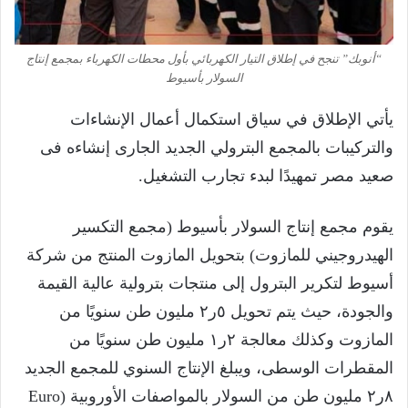
“أنوبك” تنجح في إطلاق التيار الكهربائي بأول محطات الكهرباء بمجمع إنتاج
السولار بأسيوط
يأتي الإطلاق في سياق استكمال أعمال الإنشاءات
والتركيبات بالمجمع البترولي الجديد الجارى إنشاءه فى
صعيد مصر تمهيدًا لبدء تجارب التشغيل.
يقوم مجمع إنتاج السولار بأسيوط (مجمع التكسير
الهيدروجيني للمازوت) بتحويل المازوت المنتج من شركة
أسيوط لتكرير البترول إلى منتجات بترولية عالية القيمة
والجودة، حيث يتم تحويل ٥ر٢ مليون طن سنويًا من
المازوت وكذلك معالجة ٢ر١ مليون طن سنويًا من
المقطرات الوسطى، ويبلغ الإنتاج السنوي للمجمع الجديد
٨ر٢ مليون طن من السولار بالمواصفات الأوروبية (Euro