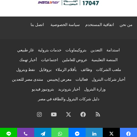
من نحن
اتفاقية المستخدم
سياسة الخصوصية
اتصل بنا
استدامة
التعدين
بتروكيماويات
خدمات بترولية
غاز طبيعي
المنصة التعليمية
عروض للعاملين
اجتماعيات
أخبار تهمك
ملعب الشركات
وظائف
بأقلام الزملاء
بروفايل
نفط وبترول
أخبار شركات البترول
فعاليات
معرض إيجيبس
منتدى مصر للتعدين
وزارة البترول
أخبار بتروتريد
بترونيوز فيديو
دليل شركات البترول والطاقة في مصر
ملخص
فيسبوك
‫X
‫YouTube
انستقرام
الموقع