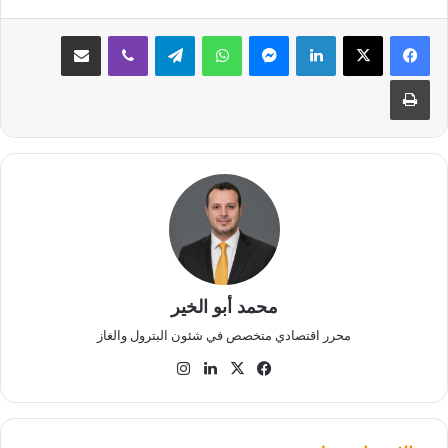
لينكدإن
ماسنجر
واتساب
تيلقرام
ڤايبر
مشاركة عبر البريد
طباعة
محمد أبو الخير
محرر اقتصادي متخصص في شئون البترول والغاز
‫X
فيسبوك
لينكدإن
انستقرام