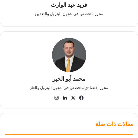
فريد عبد الوارث
محرر متخصص في شئون البترول والتعدين
محمد أبو الخير
محرر اقتصادي متخصص في شئون البترول والغاز
‫X
فيسبوك
لينكدإن
انستقرام
مقالات ذات صلة