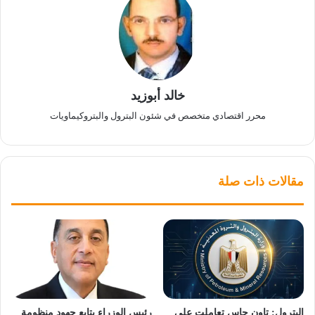
خالد أبوزيد
محرر اقتصادي متخصص في شئون البترول والبتروكيماويات
مقالات ذات صلة
البترول: تاون جاس تعاملت على
رئيس الوزراء يتابع جهود منظومة