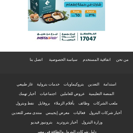
من نحن
اتفاقية المستخدم
سياسة الخصوصية
اتصل بنا
استدامة
التعدين
بتروكيماويات
خدمات بترولية
غاز طبيعي
المنصة التعليمية
عروض للعاملين
اجتماعيات
أخبار تهمك
ملعب الشركات
وظائف
بأقلام الزملاء
بروفايل
نفط وبترول
أخبار شركات البترول
فعاليات
معرض إيجيبس
منتدى مصر للتعدين
وزارة البترول
أخبار بتروتريد
بترونيوز فيديو
دليل شركات البترول والطاقة في مصر