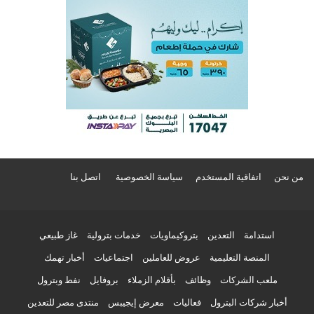
من نحن
اتفاقية المستخدم
سياسة الخصوصية
اتصل بنا
استدامة
التعدين
بتروكيماويات
خدمات بترولية
غاز طبيعي
المنصة التعليمية
عروض للعاملين
اجتماعيات
أخبار تهمك
ملعب الشركات
وظائف
بأقلام الزملاء
بروفايل
نفط وبترول
أخبار شركات البترول
فعاليات
معرض إيجيبس
منتدى مصر للتعدين