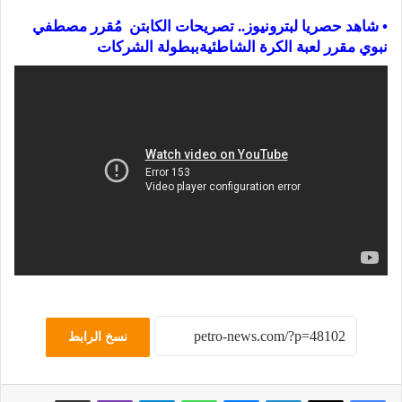
• شاهد حصريا لبترونيوز.. تصريحات الكابتن مُقرر
مصطفي
نبوي
مقرر لعبة الكرة الشاطئيةببطولة الشركات
نسخ الرابط
لينكدإن
ماسنجر
واتساب
تيلقرام
ڤايبر
مشاركة عبر البريد