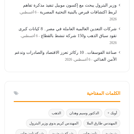
وزير البترول يبحث مع إكسون موبيل تنفيذ مذكرة تفاهم
لربط اكتشافات قبرص بالبنية التحتية المصرية
6 أغسطس،
2026
شركات التعدين العالمية العاملة في مصر.. 8 كيانات كبرى
تقود سباق الذهب و150 شركة تنشط بالقطاع
6 أغسطس،
2026
صناعة الفوسفات.. 10 ركائز تعزز الاقتصاد والصادرات وتدعم
الأمن الغذائي
6 أغسطس، 2026
الكلمات المفتاحية
أوبك +
الدكتور وسيم وهدان
الذهب
المهندس طارق الملا
المهندس كريم بدوي وزير البترول
بتروتريد
تاون جاس
شركة بتروتريد
شركة تاون جاس