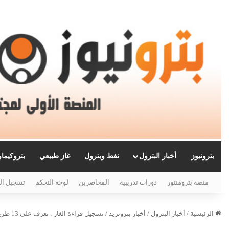
بترونيوز
أخبار البترول
نفط وبترول
غاز طبيعي
بتروكيما
منصة بترومنتور
دورات تدريبية
المحاضرين
لوحة التحكم
تسجيل ال
الرئيسية
/
أخبار البترول
/
أخبار بتروتريد
/
تسجيل قراءة الغاز : تعرف على 13 طريقة الكترونية توفرها بتروتريد لعملائها