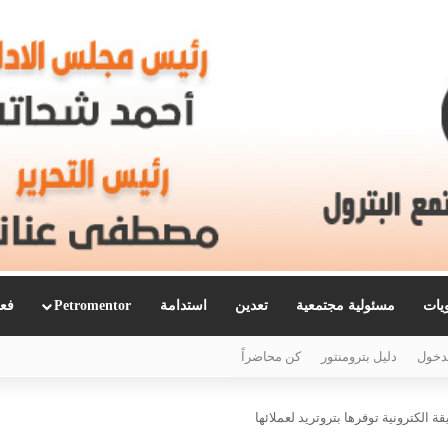
ويات
مسئولية مجتمعية
تعدين
استدامة
Petromentor
فعا
دخول
دليل بترومنتور
كن محاضراً