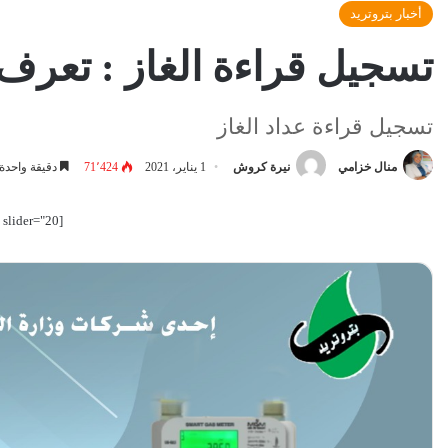
أخبار بتروتريد
تسجيل قراءة الغاز : تعرف على 13 طريقة الكترونية توفرها بترو
تسجيل قراءة عداد الغاز
منال خزامي
نيرة كروش
1 يناير، 2021
71٬424
دقيقة واحدة
[smartslider3 slider="20"]